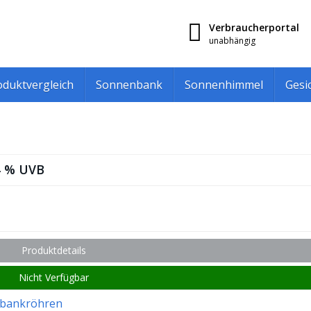
Verbraucherportal
unabhängig
oduktvergleich
Sonnenbank
Sonnenhimmel
Gesi
,4 % UVB
Produktdetails
Nicht Verfügbar
bankröhren