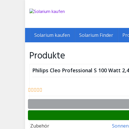
Skip
to
main
content
Solarium kaufen
Solarium Finder
Pr
Produkte
Philips Cleo Professional S 100 Watt 2
Zubehör
Sonnen