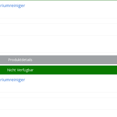
ariumreiniger
Produktdetails
Nicht Verfügbar
ariumreiniger